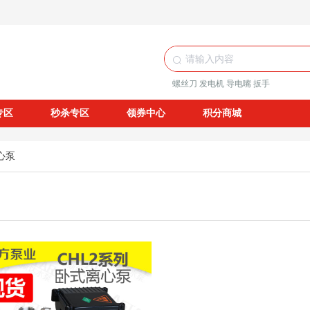
螺丝刀
发电机
导电嘴
扳手
专区
秒杀专区
领券中心
积分商城
心泵