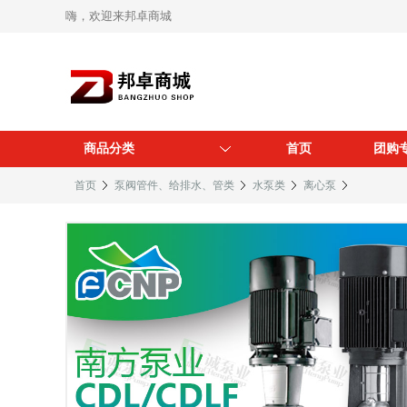
嗨，欢迎来邦卓商城
商品分类
首页
团购
首页
泵阀管件、给排水、管类
水泵类
离心泵