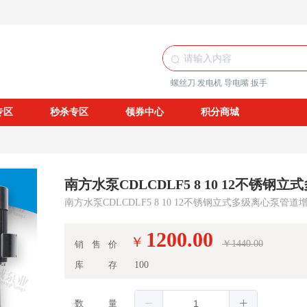
螺丝刀
发电机
导电嘴
扳手
专区
秒杀专区
领券中心
积分商城
南方水泵CDLCDLF5 8 10 12不锈钢
南方水泵CDLCDLF5 8 10 12不锈钢立式多级离心泵管道
1200.00
￥
￥1440.00
销售价
库存
100
数量