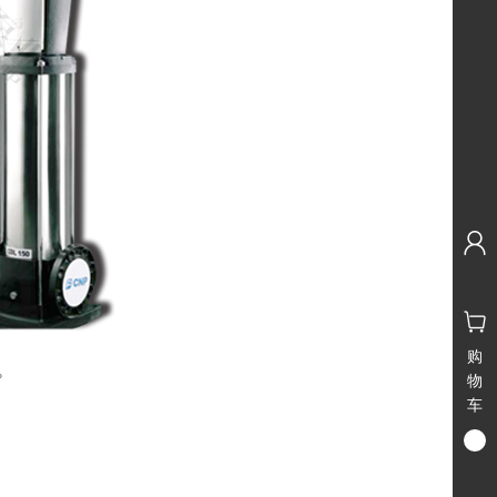
购
物
车