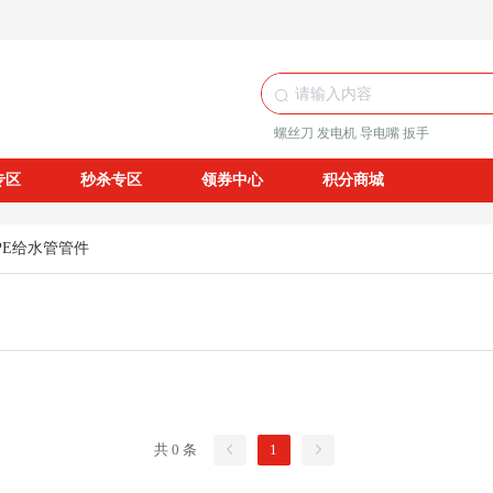
螺丝刀
发电机
导电嘴
扳手
专区
秒杀专区
领券中心
积分商城
PE给水管管件
共 0 条
1