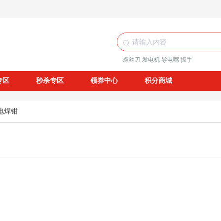
螺丝刀
发电机
导电嘴
扳手
专区
秒杀专区
领券中心
积分商城
电焊钳