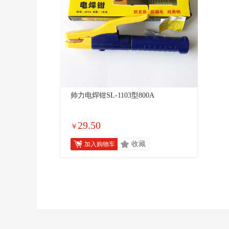
帅力电焊钳SL-1103型800A
29.50
￥
收藏
加入购物车