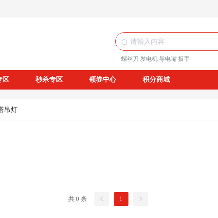
螺丝刀
发电机
导电嘴
扳手
专区
秒杀专区
领券中心
积分商城
塔吊灯
共 0 条
1