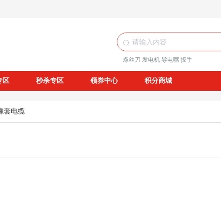
螺丝刀
发电机
导电嘴
扳手
专区
秒杀专区
领券中心
积分商城
橡套电缆