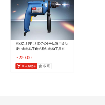
东成Z1J-FF-13 500W冲击钻家用多功
能冲击电钻手电钻枪钻电动工具东城
500W标配（正反转+可调速）
250.00
￥
收藏
加入购物车