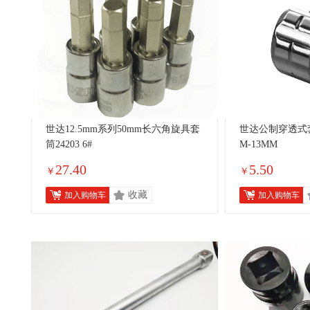
世达12.5mm系列50mm长六角旋具套
世达公制穿透式套筒
筒24203 6#
M-13MM
27.40
5.50
￥
￥
收藏
加入购物车
加入购物车