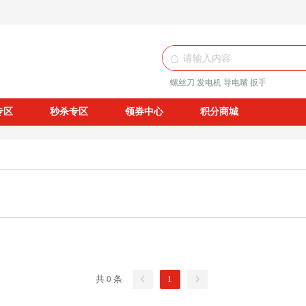
螺丝刀
发电机
导电嘴
扳手
专区
秒杀专区
领券中心
积分商城
共 0 条
1