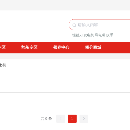
螺丝刀
发电机
导电嘴
扳手
专区
秒杀专区
领券中心
积分商城
水带
共 0 条
1