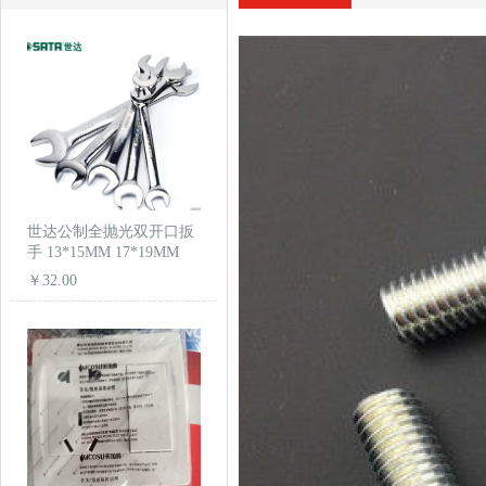
世达公制全抛光双开口扳
手 13*15MM 17*19MM
￥32.00