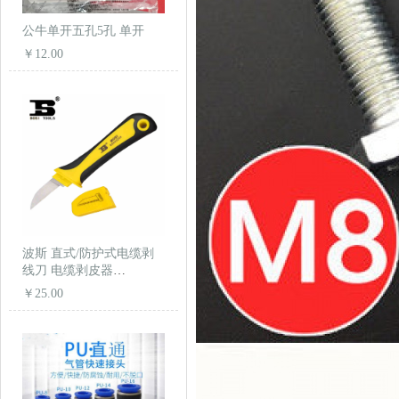
公牛单开五孔5孔 单开
￥12.00
波斯 直式/防护式电缆剥
线刀 电缆剥皮器
BS442209
￥25.00