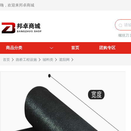
嗨，欢迎来邦卓商城
螺丝刀
商品分类
首页
团购专区
首页
路桥工程设施
辅料类
遮阳网