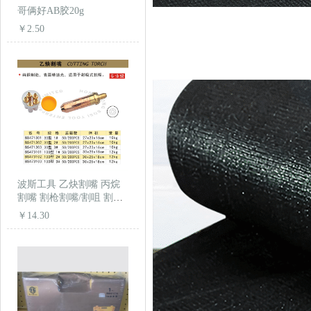
哥俩好AB胶20g
￥2.50
波斯工具 乙炔割嘴 丙烷
割嘴 割枪割嘴/割咀 割嘴
30型 100型
￥14.30