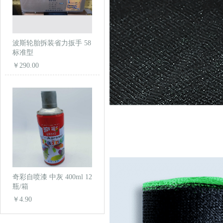
波斯轮胎拆装省力扳手 58
标准型
￥290.00
奇彩自喷漆 中灰 400ml 12
瓶/箱
￥4.90