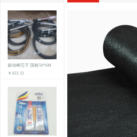
振动棒芯子 国标50*6M
￥433.33