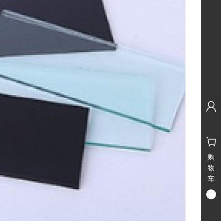
购
物
车