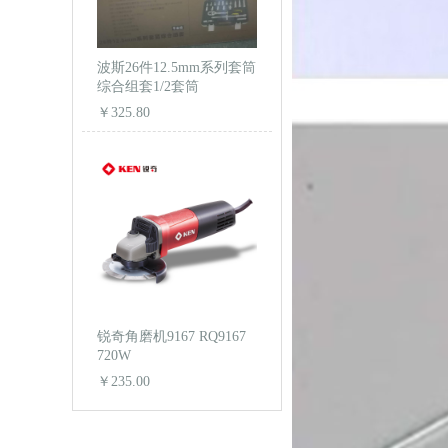
波斯26件12.5mm系列套筒
综合组套1/2套筒
￥325.80
锐奇角磨机9167 RQ9167
720W
￥235.00