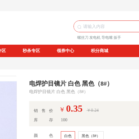
螺丝刀
发电机
导电嘴
扳手
专区
秒杀专区
领券中心
积分商城
电焊护目镜片 白色 黑色（8#）
电焊护目镜片 白色 黑色（8#）
0.35
￥
￥0.24
销售价
库存
100
颜色
白色
黑色（8#）